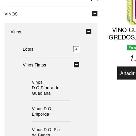
VINOS
VINO C
Vinos
GREDOS,
En s
Lotes
1
Vinos Tintos
Añadir 
Vinos
D.O.Ribera del
Guadiana
Vinos D.O.
Emporda
Vinos D.O. Pla
de Bages