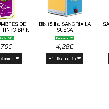
UMBRES DE
Bib 15 lts. SANGRIA LA
SA
 TINTO BRIK
SUECA
tock: 381
En stock: 75
,70€
4,28€
al carrito
Añadir al carrito