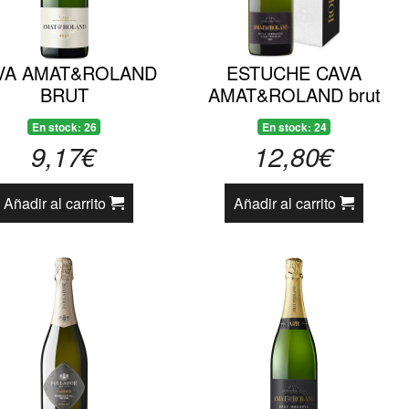
VA AMAT&ROLAND
ESTUCHE CAVA
BRUT
AMAT&ROLAND brut
reserva
En stock: 26
En stock: 24
9,17€
12,80€
Añadir al carrito
Añadir al carrito