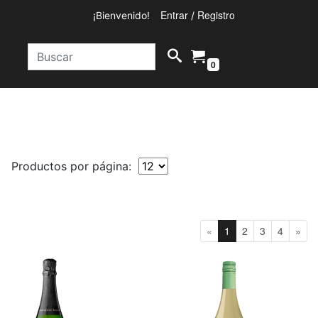
Entrar
Registro
¡Bienvenido!
/
0
Productos por página:
«
1
2
3
4
»