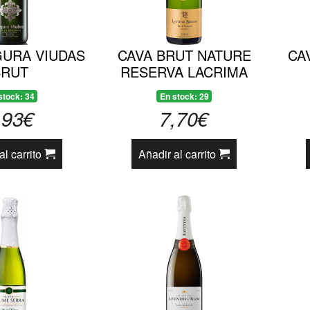
GURA VIUDAS
CAVA BRUT NATURE
CA
BRUT
RESERVA LACRIMA
BACCUS
stock: 34
En stock: 29
,93€
7,70€
al carrito
Añadir al carrito