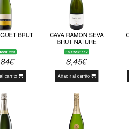
UGUET BRUT
CAVA RAMON SEVA
BRUT NATURE
tock: 223
En stock: 117
,84€
8,45€
al carrito
Añadir al carrito