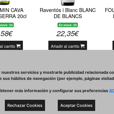
MIN CAVA
Raventós i Blanc BLANC
FO
SERRA 20cl
DE BLANCS
stock: 24
En stock: 20
,58€
22,35€
al carrito
Añadir al carrito
r nuestros servicios y mostrarle publicidad relacionada c
de sus hábitos de navegación (por ejemplo, páginas visitad
AQ
btener más información y configurar sus preferencias
Rechazar Cookies
Aceptar Cookies
DÓNDE ESTAMOS