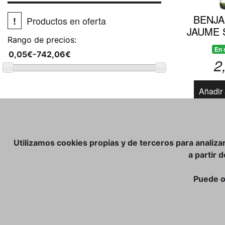
BENJA
Productos en oferta
!
JAUME 
Rango de precios:
En 
2
Añadir 
Utilizamos cookies propias y de terceros para analiza
a partir 
Puede o
TIENDA ONLINE:
CATÁLOGO