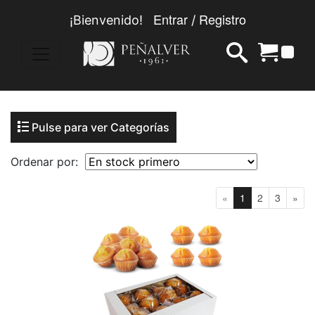
Entrar
Registro
¡Bienvenido!
/
0
Pulse para ver Categorías
Ordenar por:
«
1
2
3
»