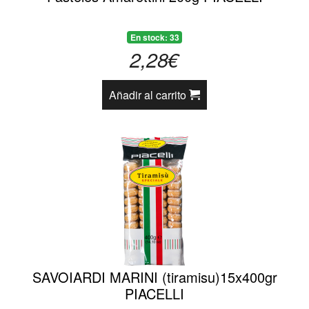
En stock: 33
2,28€
Añadir al carrito
SAVOIARDI MARINI (tiramisu)15x400gr
PIACELLI