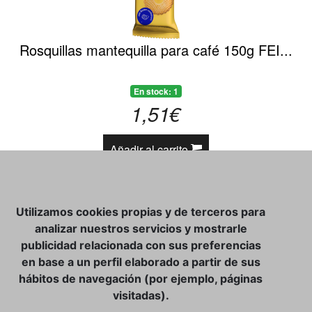
Rosquillas mantequilla para café 150g FEI...
En stock: 1
1,51€
Añadir al carrito
«
1
2
3
»
Utilizamos cookies propias y de terceros para
analizar nuestros servicios y mostrarle
publicidad relacionada con sus preferencias
en base a un perfil elaborado a partir de sus
CATÁLOGO
hábitos de navegación (por ejemplo, páginas
CONTACTO
visitadas).