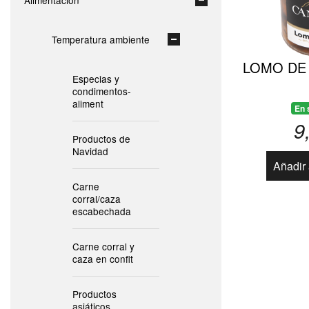
Alimentación
Temperatura ambiente
LOMO DE 
Especias y
condimentos-
aliment
En 
9
Productos de
Navidad
Añadir 
Carne
corral/caza
escabechada
Carne corral y
caza en confit
Productos
asiáticos