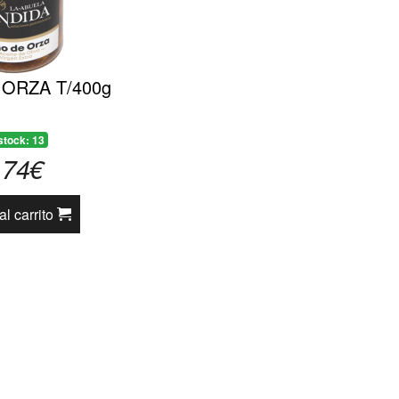
ORZA T/400g
stock: 13
,74€
al carrito