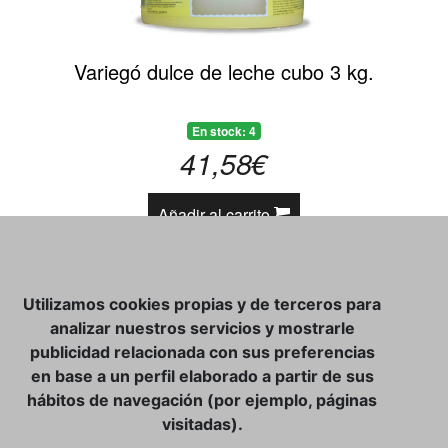
Variegó dulce de leche cubo 3 kg.
En stock: 4
41,58€
Añadir al carrito
«
1
2
3
»
Utilizamos cookies propias y de terceros para
analizar nuestros servicios y mostrarle
publicidad relacionada con sus preferencias
en base a un perfil elaborado a partir de sus
CATÁLOGO
hábitos de navegación (por ejemplo, páginas
CONTACTO
visitadas).