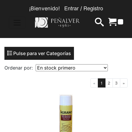
Entrar
Registro
¡Bienvenido!
/
0
Pulse para ver Categorías
Ordenar por:
«
1
2
3
»