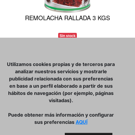
REMOLACHA RALLADA 3 KGS
Sin stock
Consultanos
Utilizamos cookies propias y de terceros para
analizar nuestros servicios y mostrarle
publicidad relacionada con sus preferencias
en base a un perfil elaborado a partir de sus
CATÁLOGO
hábitos de navegación (por ejemplo, páginas
CONTACTO
visitadas).
TIENDA ONLINE:
Puede obtener más información y configurar
DÓNDE ESTAMOS
AQUÍ
sus preferencias
Enrique Peñalver, SL
Avda. Central, 37 POIMA 07714 Mahón